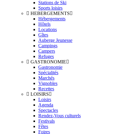
Stations de Ski
Sports loisirs
HEBERGEMENTS
Hébergements
Hôtels
Locations
Gîtes
Auberge Jeunesse
Campings
Campers
Refuges
GASTRONOMIE
Gastronomie
Spécialités
Marchés
Vignobles
Recettes
LOISIRS
Loisirs
Agenda
Spectacles
Rendez-Vous culturels
Festivals
Fêtes
Foires