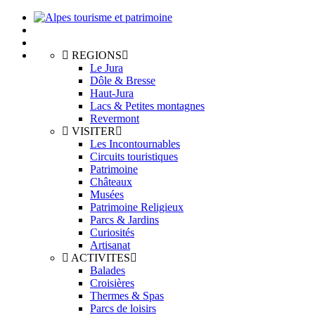
REGIONS
Le Jura
Dôle & Bresse
Haut-Jura
Lacs & Petites montagnes
Revermont
VISITER
Les Incontournables
Circuits touristiques
Patrimoine
Châteaux
Musées
Patrimoine Religieux
Parcs & Jardins
Curiosités
Artisanat
ACTIVITES
Balades
Croisières
Thermes & Spas
Parcs de loisirs