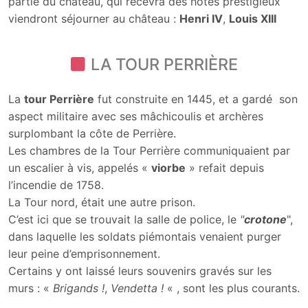
partie du château, qui recevra des hôtes prestigieux
viendront séjourner au château :
Henri IV
,
Louis XIII
LA TOUR PERRIÈRE
La
tour Perrière
fut construite en 1445, et a gardé son
aspect militaire avec ses mâchicoulis et archères
surplombant la côte de Perrière.
Les chambres de la Tour Perrière communiquaient par
un escalier à vis, appelés «
viorbe
» refait depuis
l’incendie de 1758.
La Tour nord, était une autre prison.
C’est ici que se trouvait la salle de police, le
"
crotone
",
dans laquelle les soldats piémontais venaient purger
leur peine d’emprisonnement.
Certains y ont laissé leurs souvenirs gravés sur les
murs : «
Brigands !
,
Vendetta !
« , sont les plus courants.