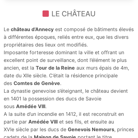
LE CHÂTEAU
Le
château d’Annecy
est composé de bâtiments élevés
à différentes époques, reliés entre eux, que les divers
propriétaires des lieux ont modifiés.
Imposante forteresse dominant la ville et offrant un
excellent point de surveillance, dont l’élément le plus
ancien, est la
Tour de la Reine
aux murs épais de 4m,
date du XIIe siècle. C’était la résidence principale
des
Comtes de Genève
.
La dynastie genevoise s’éteignant, le château devient
en 1401 la possession des ducs de Savoie
sous
Amédée VIII
.
A la suite d’un incendie en 1412, il est reconstruit en
partie par
Amédée VIII
et ses fils, et ensuite au
XVIe siècle par les ducs de
Genevois Nemours
, princes
cadets de la
Maison de Savoie
portant le titre