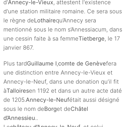
d'
Annecy-le-Vieux
, attestent l'existence
d'une station militaire romaine. Ce sera sous
le règne de
Lothaire
qu’Annecy sera
mentionné sous le nom s’Annessiacum, dans
une cessin faite à sa femme
Tietberge
, le 17
janvier 867.
Plus tard
Guillaume I
,
comte de Genève
fera
une distinction entre Annecy-le-Vieux et
Annecy-le-Neuf, dans une donation qu’il fit
à
Talloires
en 1192 et dans un autre acte daté
de 1205.
Annecy-le-Neuf
était aussi désigné
sous le nom de
Borg
et de
Châtel
d’Annessieu
..