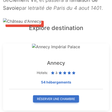
de
Clément VII
, et passera à la
maison de
Savoie
par le
traité de Paris du 4 aout 1401
.
Explore destination
Annecy
Hotels:
à
54 hébergements
RÉSERVER UNE CHAMBRE