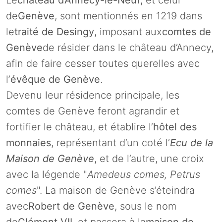
Le
château d’Annecy-le-Neuf
, et celui
de
Genève
, sont mentionnés en 1219 dans
le
traité de Desingy
, imposant aux
comtes de
Genève
de résider dans le château d’Annecy,
afin de faire cesser toutes querelles avec
l’
évêque de Genève
.
Devenu leur résidence principale, les
comtes de Genève feront agrandir et
fortifier le château, et établire l’
hôtel des
monnaies
, représentant d’un coté l’
Ecu de la
Maison de Genève
, et de l’autre, une croix
avec la légende "
Amedeus comes, Petrus
comes
". La maison de Genève s’éteindra
avec
Robert de Genève
, sous le nom