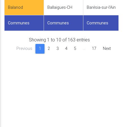
Balanod
Ballaigues-CH
Barésia-sur-l'Ain
Communes
Communes
Communes
Showing 1 to 10 of 163 entries
Previous
1
2
3
4
5
…
17
Next