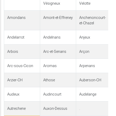
Vésigneux
Velotte
Amondans
Amont-et-Effreney
Anchenoncourt-
et-Chazel
Andelarrot
Andelnans
Anjeux
Arbois
Arc-et-Senans
Arçon
Arc-sous-Cicon
Aromas
Arpenans
Arzier-CH
Athose
Auberson-CH
Audeux
Audincourt
Audelange
Autrechene
Auxon-Dessus
.