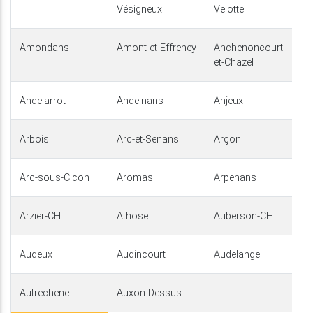
Vésigneux
Velotte
Amondans
Amont-et-Effreney
Anchenoncourt-
et-Chazel
Andelarrot
Andelnans
Anjeux
Arbois
Arc-et-Senans
Arçon
Arc-sous-Cicon
Aromas
Arpenans
Arzier-CH
Athose
Auberson-CH
Audeux
Audincourt
Audelange
Autrechene
Auxon-Dessus
.