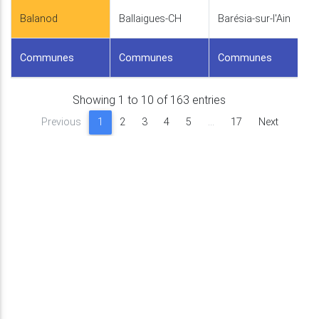
Balanod
Ballaigues-CH
Barésia-sur-l'Ain
Communes
Communes
Communes
Showing 1 to 10 of 163 entries
Previous
1
2
3
4
5
…
17
Next