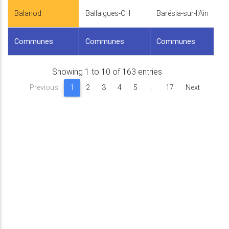
Balanod
Ballaigues-CH
Barésia-sur-l'Ain
Communes
Communes
Communes
Showing 1 to 10 of 163 entries
Previous
1
2
3
4
5
…
17
Next