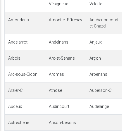
Vésigneux
Velotte
Amondans
Amont-et-Effreney
Anchenoncourt-
et-Chazel
Andelarrot
Andelnans
Anjeux
Arbois
Arc-et-Senans
Arçon
Arc-sous-Cicon
Aromas
Arpenans
Arzier-CH
Athose
Auberson-CH
Audeux
Audincourt
Audelange
Autrechene
Auxon-Dessus
.