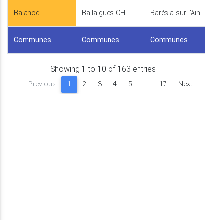
Balanod
Ballaigues-CH
Barésia-sur-l'Ain
Communes
Communes
Communes
Showing 1 to 10 of 163 entries
Previous
1
2
3
4
5
…
17
Next