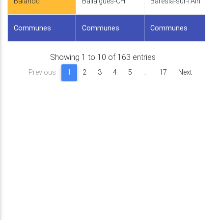
Balanod
Ballaigues-CH
Barésia-sur-l'Ain
Communes
Communes
Communes
Showing 1 to 10 of 163 entries
Previous
1
2
3
4
5
…
17
Next