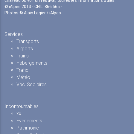
château ou voir un festival, toutes les informations utiles.
© iAlpes 2013 - CNIL: 866 565 -
Photos © Alain Lagier / iAlpes
Services
Transports
Airports
Trains
Hébergements
Trafic
Météo
Vac. Scolaires
Incontournables
xx
Evénements
Patrimoine