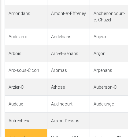
Amondans
Amont-et-Effreney
Anchenoncourt-
et-Chazel
Andelarrot
Andelnans
Anjeux
Arbois
Arc-et-Senans
Arçon
Arc-sous-Cicon
Aromas
Arpenans
Arzier-CH
Athose
Auberson-CH
Audeux
Audincourt
Audelange
Autrechene
Auxon-Dessus
.