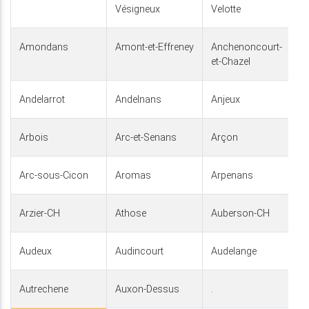
Vésigneux
Velotte
Amondans
Amont-et-Effreney
Anchenoncourt-
et-Chazel
Andelarrot
Andelnans
Anjeux
Arbois
Arc-et-Senans
Arçon
Arc-sous-Cicon
Aromas
Arpenans
Arzier-CH
Athose
Auberson-CH
Audeux
Audincourt
Audelange
Autrechene
Auxon-Dessus
.