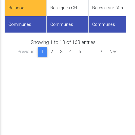
Balanod
Ballaigues-CH
Barésia-sur-l'Ain
Communes
Communes
Communes
Showing 1 to 10 of 163 entries
Previous
1
2
3
4
5
…
17
Next