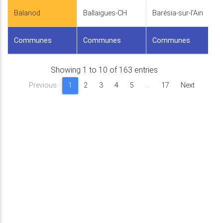
Balanod
Ballaigues-CH
Barésia-sur-l'Ain
Communes
Communes
Communes
Showing 1 to 10 of 163 entries
Previous
1
2
3
4
5
…
17
Next