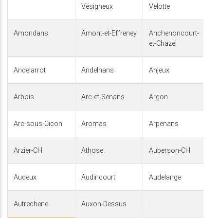
Vésigneux
Velotte
Amondans
Amont-et-Effreney
Anchenoncourt-
et-Chazel
Andelarrot
Andelnans
Anjeux
Arbois
Arc-et-Senans
Arçon
Arc-sous-Cicon
Aromas
Arpenans
Arzier-CH
Athose
Auberson-CH
Audeux
Audincourt
Audelange
Autrechene
Auxon-Dessus
.