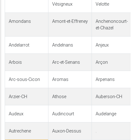
Vésigneux
Velotte
Amondans
Amont-et-Effreney
Anchenoncourt-
et-Chazel
Andelarrot
Andelnans
Anjeux
Arbois
Arc-et-Senans
Arçon
Arc-sous-Cicon
Aromas
Arpenans
Arzier-CH
Athose
Auberson-CH
Audeux
Audincourt
Audelange
Autrechene
Auxon-Dessus
.