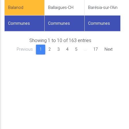
Balanod
Ballaigues-CH
Barésia-sur-l'Ain
Communes
Communes
Communes
Showing 1 to 10 of 163 entries
Previous
1
2
3
4
5
…
17
Next