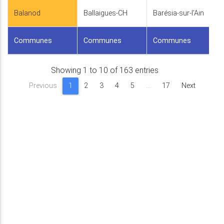
Balanod
Ballaigues-CH
Barésia-sur-l'Ain
Communes
Communes
Communes
Showing 1 to 10 of 163 entries
Previous
1
2
3
4
5
…
17
Next