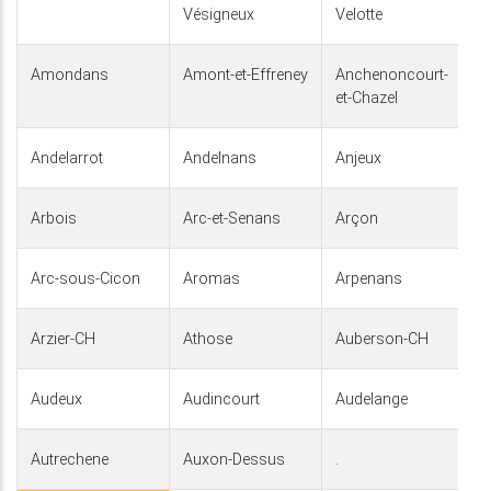
Vésigneux
Velotte
Amondans
Amont-et-Effreney
Anchenoncourt-
et-Chazel
Andelarrot
Andelnans
Anjeux
Arbois
Arc-et-Senans
Arçon
Arc-sous-Cicon
Aromas
Arpenans
Arzier-CH
Athose
Auberson-CH
Audeux
Audincourt
Audelange
Autrechene
Auxon-Dessus
.