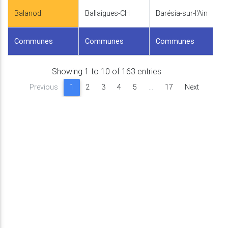
Balanod
Ballaigues-CH
Barésia-sur-l'Ain
Communes
Communes
Communes
Showing 1 to 10 of 163 entries
Previous
1
2
3
4
5
…
17
Next