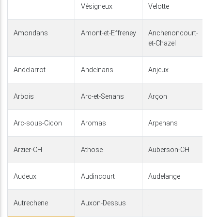
Vésigneux
Velotte
Amondans
Amont-et-Effreney
Anchenoncourt-
et-Chazel
Andelarrot
Andelnans
Anjeux
Arbois
Arc-et-Senans
Arçon
Arc-sous-Cicon
Aromas
Arpenans
Arzier-CH
Athose
Auberson-CH
Audeux
Audincourt
Audelange
Autrechene
Auxon-Dessus
.