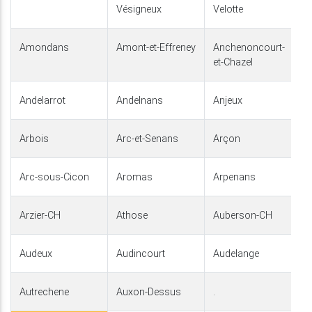
Vésigneux
Velotte
Amondans
Amont-et-Effreney
Anchenoncourt-
et-Chazel
Andelarrot
Andelnans
Anjeux
Arbois
Arc-et-Senans
Arçon
Arc-sous-Cicon
Aromas
Arpenans
Arzier-CH
Athose
Auberson-CH
Audeux
Audincourt
Audelange
Autrechene
Auxon-Dessus
.