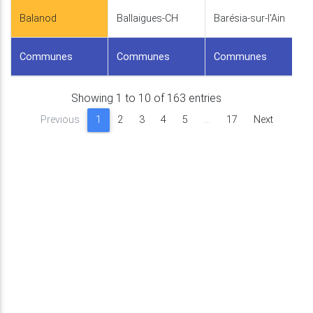
Balanod
Ballaigues-CH
Barésia-sur-l'Ain
Communes
Communes
Communes
Showing 1 to 10 of 163 entries
Previous
1
2
3
4
5
…
17
Next