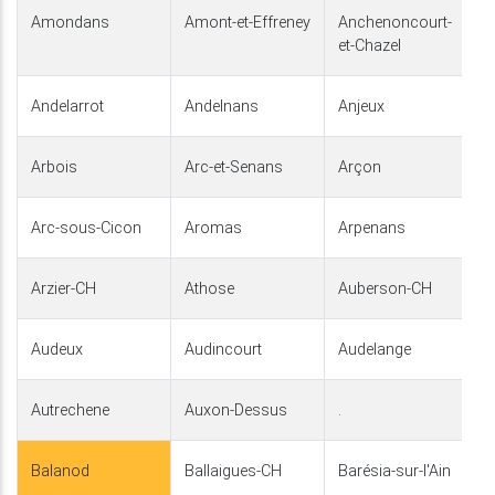
Amondans
Amont-et-Effreney
Anchenoncourt-
et-Chazel
Andelarrot
Andelnans
Anjeux
Arbois
Arc-et-Senans
Arçon
Arc-sous-Cicon
Aromas
Arpenans
Arzier-CH
Athose
Auberson-CH
Audeux
Audincourt
Audelange
Autrechene
Auxon-Dessus
.
Balanod
Ballaigues-CH
Barésia-sur-l'Ain