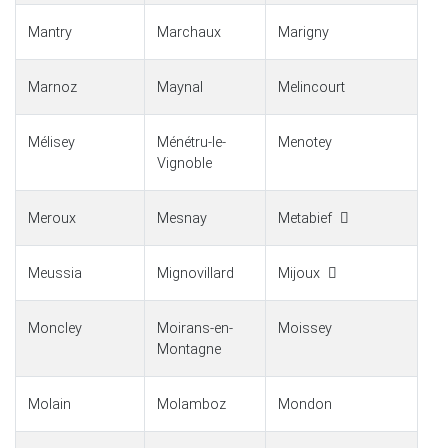
Mantry
Marchaux
Marigny
Marnoz
Maynal
Melincourt
Mélisey
Ménétru-le-
Menotey
Vignoble
Meroux
Mesnay
Metabief
Meussia
Mignovillard
Mijoux
Moncley
Moirans-en-
Moissey
Montagne
Molain
Molamboz
Mondon