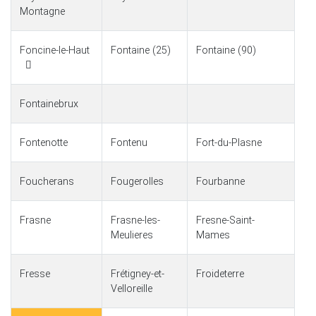
Montagne
Foncine-le-Haut
Fontaine (25)
Fontaine (90)
Fontainebrux
Fontenotte
Fontenu
Fort-du-Plasne
Foucherans
Fougerolles
Fourbanne
Frasne
Frasne-les-
Fresne-Saint-
Meulieres
Mames
Fresse
Frétigney-et-
Froideterre
Velloreille