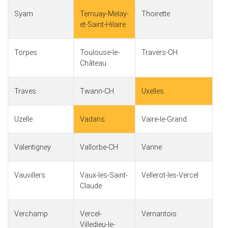
Syam
Ternuay-Melay-
Thoirette
et-Saint-Hilaire
Torpes
Toulouse-le-
Travers-CH
Château
Traves
Twann-CH
Uxelles
Uzelle
Vadans
Vaire-le-Grand
Valentigney
Vallorbe-CH
Vanne
Vauvillers
Vaux-les-Saint-
Vellerot-les-Vercel
Claude
Verchamp
Vercel-
Vernantois
Villedieu-le-