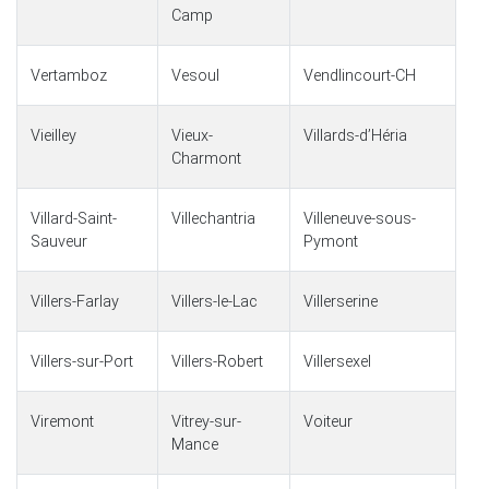
Camp
Vertamboz
Vesoul
Vendlincourt-CH
Vieilley
Vieux-
Villards-dʼHéria
Charmont
Villard-Saint-
Villechantria
Villeneuve-sous-
Sauveur
Pymont
Villers-Farlay
Villers-le-Lac
Villerserine
Villers-sur-Port
Villers-Robert
Villersexel
Viremont
Vitrey-sur-
Voiteur
Mance