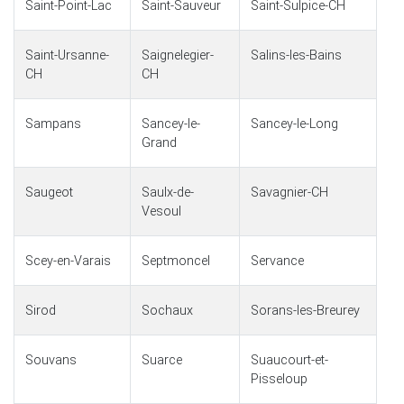
Saint-Point-Lac
Saint-Sauveur
Saint-Sulpice-CH
Saint-Ursanne-
Saignelegier-
Salins-les-Bains
CH
CH
Sampans
Sancey-le-
Sancey-le-Long
Grand
Saugeot
Saulx-de-
Savagnier-CH
Vesoul
Scey-en-Varais
Septmoncel
Servance
Sirod
Sochaux
Sorans-les-Breurey
Souvans
Suarce
Suaucourt-et-
Pisseloup