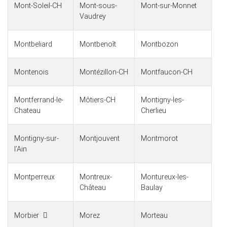
Mont-Soleil-CH
Mont-sous-
Mont-sur-Monnet
Vaudrey
Montbeliard
Montbenoît
Montbozon
Montenois
Montézillon-CH
Montfaucon-CH
Montferrand-le-
Môtiers-CH
Montigny-les-
Chateau
Cherlieu
Montigny-sur-
Montjouvent
Montmorot
lʼAin
Montperreux
Montreux-
Montureux-les-
Château
Baulay
Morbier
Morez
Morteau