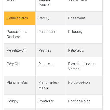
Douvot
Pannessieres
Parcey
Passavant
Passavant-la-
Passenans
Pelousey
Rochère
Perrefitte-CH
Pesmes
Petit-Croix
Péry-CH
Picarreau
Pierrefontaine-les-
Varans
Plancher-Bas
Plancher-les-
Poids-de-Fiole
Mines
Poligny
Pontarlier
Pont-de-Roide