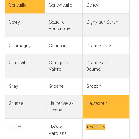
Geneuille
Genevreuille
Geney
Gevry
Gezier-et-
Gigny-sur-Suran
Fontenelay
Giromagny
Goumois
Grande Rivière
Grandvillars
Grange-de-
Granges-sur-
Vaivre
Baume
Gray
Grosne
Grozon
Grusse
Hauterive-la-
Hautecour
Fresse
Hugier
Hyèvre-
Indevillers
Paroisse