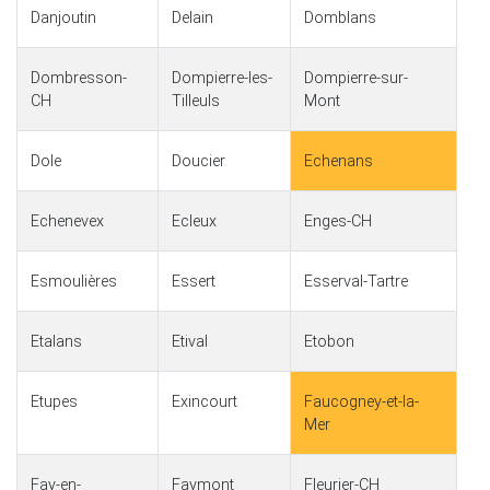
Danjoutin
Delain
Domblans
Dombresson-
Dompierre-les-
Dompierre-sur-
CH
Tilleuls
Mont
Dole
Doucier
Echenans
Echenevex
Ecleux
Enges-CH
Esmoulières
Essert
Esserval-Tartre
Etalans
Etival
Etobon
Etupes
Exincourt
Faucogney-et-la-
Mer
Fay-en-
Faymont
Fleurier-CH