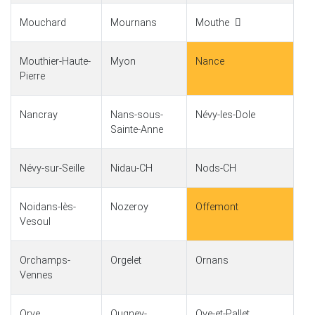
Mouchard
Mournans
Mouthe
Mouthier-Haute-
Myon
Nance
Pierre
Nancray
Nans-sous-
Névy-les-Dole
Sainte-Anne
Névy-sur-Seille
Nidau-CH
Nods-CH
Noidans-lès-
Nozeroy
Offemont
Vesoul
Orchamps-
Orgelet
Ornans
Vennes
Orve
Ougney-
Oye-et-Pallet