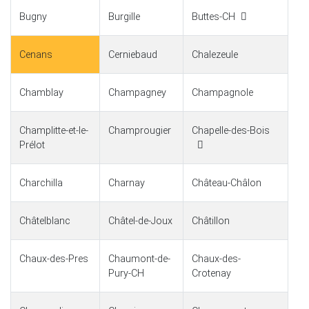
Bugny
Burgille
Buttes-CH
Cenans
Cerniebaud
Chalezeule
Chamblay
Champagney
Champagnole
Champlitte-et-le-
Champrougier
Chapelle-des-Bois
Prélot
Charchilla
Charnay
Château-Châlon
Châtelblanc
Châtel-de-Joux
Châtillon
Chaux-des-Pres
Chaumont-de-
Chaux-des-
Pury-CH
Crotenay