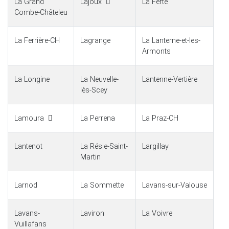
La Grand
Lajoux
La Ferté
Combe-Châteleu
La Ferrière-CH
Lagrange
La Lanterne-et-les-
Armonts
La Longine
La Neuvelle-
Lantenne-Vertière
lès-Scey
Lamoura
La Perrena
La Praz-CH
Lantenot
La Résie-Saint-
Largillay
Martin
Larnod
La Sommette
Lavans-sur-Valouse
Lavans-
Laviron
La Voivre
Vuillafans