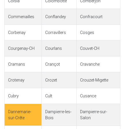
Coisia
Colombotte
Comberjon
Commenailles
Conflandey
Confracourt
Corbenay
Corravillers
Cosges
Courgenay-CH
Courlans
Couvet-CH
Cramans
Crançot
Cravanche
Crotenay
Crozet
Crouzet-Migette
Cubry
Cult
Cusance
Dannemarie-
Dampierre-les-
Dampierre-sur-
sur-Crête
Bois
Salon