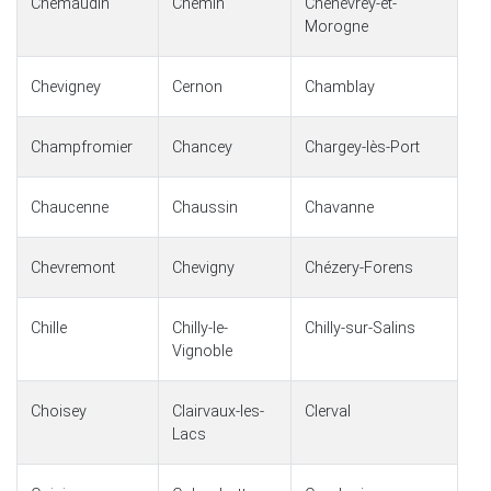
Chemaudin
Chemin
Chenevrey-et-
Morogne
Chevigney
Cernon
Chamblay
Champfromier
Chancey
Chargey-lès-Port
Chaucenne
Chaussin
Chavanne
Chevremont
Chevigny
Chézery-Forens
Chille
Chilly-le-
Chilly-sur-Salins
Vignoble
Choisey
Clairvaux-les-
Clerval
Lacs