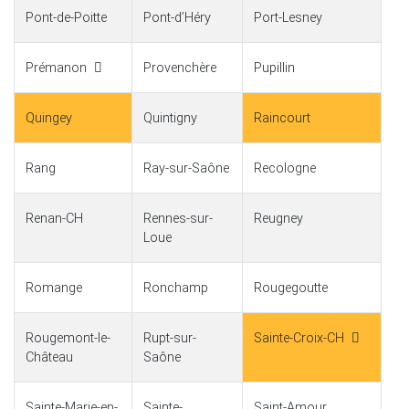
Pont-de-Poitte
Pont-dʼHéry
Port-Lesney
Prémanon
Provenchère
Pupillin
Quingey
Quintigny
Raincourt
Rang
Ray-sur-Saône
Recologne
Renan-CH
Rennes-sur-
Reugney
Loue
Romange
Ronchamp
Rougegoutte
Rougemont-le-
Rupt-sur-
Sainte-Croix-CH
Château
Saône
Sainte-Marie-en-
Sainte-
Saint-Amour