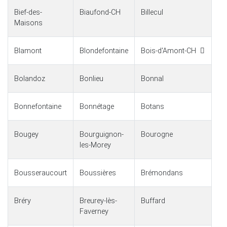
Bief-des-
Biaufond-CH
Billecul
Maisons
Blamont
Blondefontaine
Bois-d'Amont-CH
Bolandoz
Bonlieu
Bonnal
Bonnefontaine
Bonnétage
Botans
Bougey
Bourguignon-
Bourogne
les-Morey
Bousseraucourt
Boussières
Brémondans
Bréry
Breurey-lès-
Buffard
Faverney