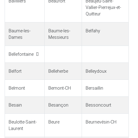
Bavilliers
Beaufort
Beaujeu-Saint-
Vallier-Pierrejux-et-
Quitteur
Baume-les-
Baume-les-
Belfahy
Dames
Messieurs
Bellefontaine
Belfort
Belleherbe
Belleydoux
Belmont
Bemont-CH
Bersaillin
Besain
Besançon
Bessoncourt
Beulotte-Saint-
Beure
Beurnevésin-CH
Laurent