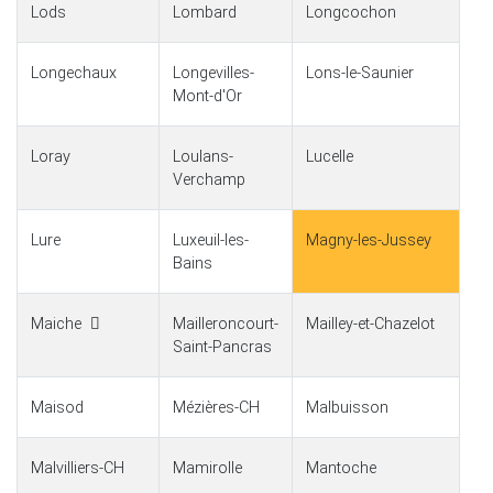
Lods
Lombard
Longcochon
Longechaux
Longevilles-
Lons-le-Saunier
Mont-d'Or
Loray
Loulans-
Lucelle
Verchamp
Lure
Luxeuil-les-
Magny-les-Jussey
Bains
Maiche
Mailleroncourt-
Mailley-et-Chazelot
Saint-Pancras
Maisod
Mézières-CH
Malbuisson
Malvilliers-CH
Mamirolle
Mantoche