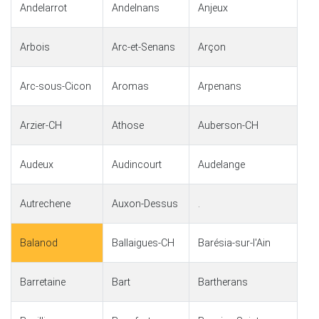
Andelarrot
Andelnans
Anjeux
Arbois
Arc-et-Senans
Arçon
Arc-sous-Cicon
Aromas
Arpenans
Arzier-CH
Athose
Auberson-CH
Audeux
Audincourt
Audelange
Autrechene
Auxon-Dessus
.
Balanod
Ballaigues-CH
Barésia-sur-l'Ain
Barretaine
Bart
Bartherans