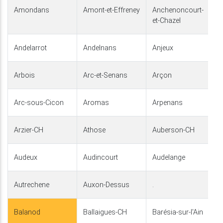
Amondans
Amont-et-Effreney
Anchenoncourt-
et-Chazel
Andelarrot
Andelnans
Anjeux
Arbois
Arc-et-Senans
Arçon
Arc-sous-Cicon
Aromas
Arpenans
Arzier-CH
Athose
Auberson-CH
Audeux
Audincourt
Audelange
Autrechene
Auxon-Dessus
.
Balanod
Ballaigues-CH
Barésia-sur-l'Ain