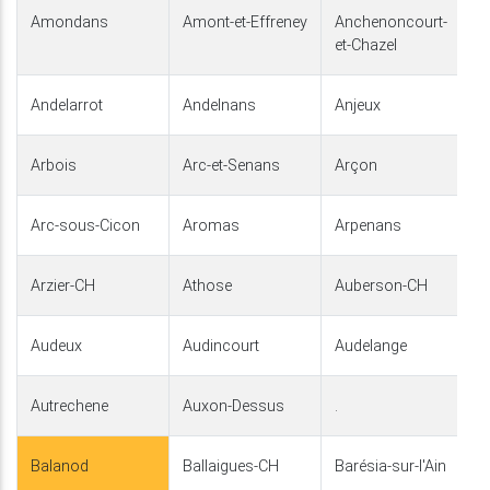
Amondans
Amont-et-Effreney
Anchenoncourt-
et-Chazel
Andelarrot
Andelnans
Anjeux
Arbois
Arc-et-Senans
Arçon
Arc-sous-Cicon
Aromas
Arpenans
Arzier-CH
Athose
Auberson-CH
Audeux
Audincourt
Audelange
Autrechene
Auxon-Dessus
.
Balanod
Ballaigues-CH
Barésia-sur-l'Ain