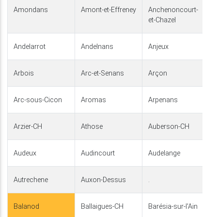
Amondans
Amont-et-Effreney
Anchenoncourt-
et-Chazel
Andelarrot
Andelnans
Anjeux
Arbois
Arc-et-Senans
Arçon
Arc-sous-Cicon
Aromas
Arpenans
Arzier-CH
Athose
Auberson-CH
Audeux
Audincourt
Audelange
Autrechene
Auxon-Dessus
.
Balanod
Ballaigues-CH
Barésia-sur-l'Ain