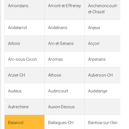
Amondans
Amont-et-Effreney
Anchenoncourt-
et-Chazel
Andelarrot
Andelnans
Anjeux
Arbois
Arc-et-Senans
Arçon
Arc-sous-Cicon
Aromas
Arpenans
Arzier-CH
Athose
Auberson-CH
Audeux
Audincourt
Audelange
Autrechene
Auxon-Dessus
.
Balanod
Ballaigues-CH
Barésia-sur-l'Ain