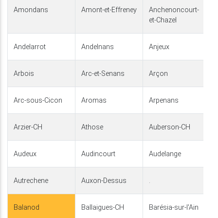
Amondans
Amont-et-Effreney
Anchenoncourt-
et-Chazel
Andelarrot
Andelnans
Anjeux
Arbois
Arc-et-Senans
Arçon
Arc-sous-Cicon
Aromas
Arpenans
Arzier-CH
Athose
Auberson-CH
Audeux
Audincourt
Audelange
Autrechene
Auxon-Dessus
.
Balanod
Ballaigues-CH
Barésia-sur-l'Ain