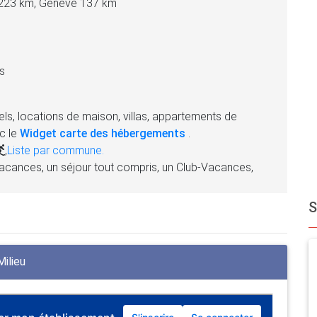
 223 km, Genève 137 km
s
ls, locations de maison, villas, appartements de
c le
Widget carte des hébergements
.
,
Liste par commune.
acances, un séjour tout compris, un Club-Vacances,
ilieu