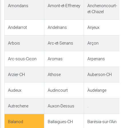
Amondans
Amont-et-Effreney
Anchenoncourt-
et-Chazel
Andelarrot
Andelnans
Anjeux
Arbois
Arc-et-Senans
Arçon
Arc-sous-Cicon
Aromas
Arpenans
Arzier-CH
Athose
Auberson-CH
Audeux
Audincourt
Audelange
Autrechene
Auxon-Dessus
.
Balanod
Ballaigues-CH
Barésia-sur-l'Ain