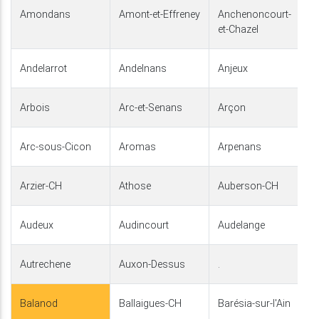
Amondans
Amont-et-Effreney
Anchenoncourt-
et-Chazel
Andelarrot
Andelnans
Anjeux
Arbois
Arc-et-Senans
Arçon
Arc-sous-Cicon
Aromas
Arpenans
Arzier-CH
Athose
Auberson-CH
Audeux
Audincourt
Audelange
Autrechene
Auxon-Dessus
.
Balanod
Ballaigues-CH
Barésia-sur-l'Ain