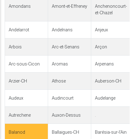
Amondans
Amont-et-Effreney
Anchenoncourt-
et-Chazel
Andelarrot
Andelnans
Anjeux
Arbois
Arc-et-Senans
Arçon
Arc-sous-Cicon
Aromas
Arpenans
Arzier-CH
Athose
Auberson-CH
Audeux
Audincourt
Audelange
Autrechene
Auxon-Dessus
.
Balanod
Ballaigues-CH
Barésia-sur-l'Ain