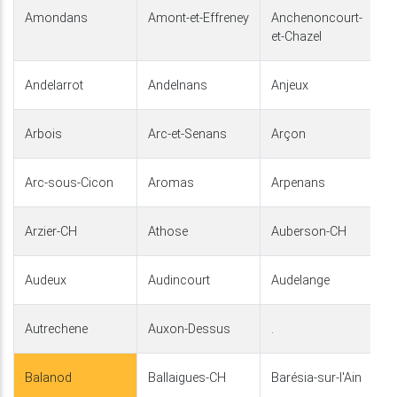
Amondans
Amont-et-Effreney
Anchenoncourt-
et-Chazel
Andelarrot
Andelnans
Anjeux
Arbois
Arc-et-Senans
Arçon
Arc-sous-Cicon
Aromas
Arpenans
Arzier-CH
Athose
Auberson-CH
Audeux
Audincourt
Audelange
Autrechene
Auxon-Dessus
.
Balanod
Ballaigues-CH
Barésia-sur-l'Ain