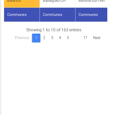
Balanod
Ballaigues-CH
Barésia-sur-l'Ain
Communes
Communes
Communes
Showing 1 to 10 of 163 entries
Previous
1
2
3
4
5
…
17
Next