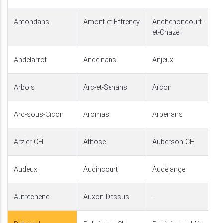
Amondans
Amont-et-Effreney
Anchenoncourt-
et-Chazel
Andelarrot
Andelnans
Anjeux
Arbois
Arc-et-Senans
Arçon
Arc-sous-Cicon
Aromas
Arpenans
Arzier-CH
Athose
Auberson-CH
Audeux
Audincourt
Audelange
Autrechene
Auxon-Dessus
.