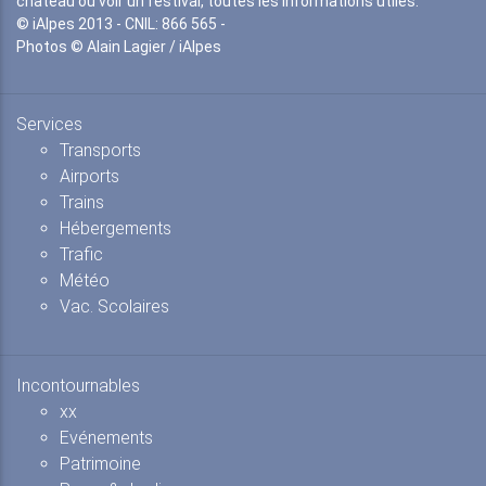
château ou voir un festival, toutes les informations utiles.
© iAlpes 2013 - CNIL: 866 565 -
Photos © Alain Lagier / iAlpes
Services
Transports
Airports
Trains
Hébergements
Trafic
Météo
Vac. Scolaires
Incontournables
xx
Evénements
Patrimoine