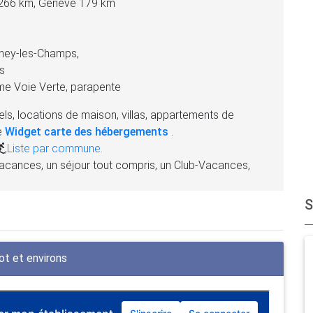
 266 km, Genève 179 km
gney-les-Champs,
s
me Voie Verte, parapente
ls, locations de maison, villas, appartements de
e
Widget carte des hébergements
.
,
Liste par commune.
acances, un séjour tout compris, un Club-Vacances,
t et environs