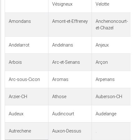
Vésigneux
Velotte
Amondans
Amont-et-Effreney
Anchenoncourt-
et-Chazel
Andelarrot
Andelnans
Anjeux
Arbois
Arc-et-Senans
Arçon
Arc-sous-Cicon
Aromas
Arpenans
Arzier-CH
Athose
Auberson-CH
Audeux
Audincourt
Audelange
Autrechene
Auxon-Dessus
.