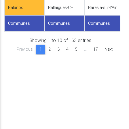
Balanod
Ballaigues-CH
Barésia-sur-l'Ain
Communes
Communes
Communes
Showing 1 to 10 of 163 entries
Previous
1
2
3
4
5
…
17
Next