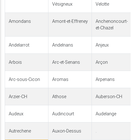
Vésigneux
Velotte
Amondans
Amont-et-Effreney
Anchenoncourt-
et-Chazel
Andelarrot
Andelnans
Anjeux
Arbois
Arc-et-Senans
Arçon
Arc-sous-Cicon
Aromas
Arpenans
Arzier-CH
Athose
Auberson-CH
Audeux
Audincourt
Audelange
Autrechene
Auxon-Dessus
.