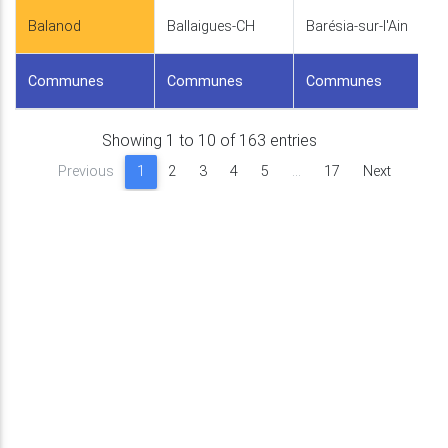
Balanod
Ballaigues-CH
Barésia-sur-l'Ain
Communes
Communes
Communes
Showing 1 to 10 of 163 entries
Previous
1
2
3
4
5
…
17
Next