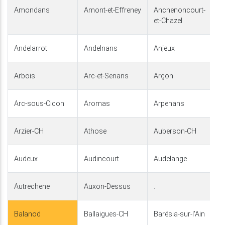
Amondans
Amont-et-Effreney
Anchenoncourt-
et-Chazel
Andelarrot
Andelnans
Anjeux
Arbois
Arc-et-Senans
Arçon
Arc-sous-Cicon
Aromas
Arpenans
Arzier-CH
Athose
Auberson-CH
Audeux
Audincourt
Audelange
Autrechene
Auxon-Dessus
.
Balanod
Ballaigues-CH
Barésia-sur-l'Ain