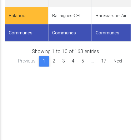
Balanod
Ballaigues-CH
Barésia-sur-l'Ain
Communes
Communes
Communes
Showing 1 to 10 of 163 entries
Previous
1
2
3
4
5
…
17
Next