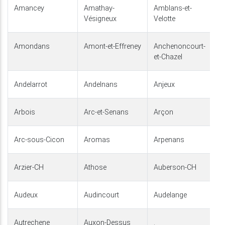
Amancey
Amathay-
Amblans-et-
Vésigneux
Velotte
Amondans
Amont-et-Effreney
Anchenoncourt-
et-Chazel
Andelarrot
Andelnans
Anjeux
Arbois
Arc-et-Senans
Arçon
Arc-sous-Cicon
Aromas
Arpenans
Arzier-CH
Athose
Auberson-CH
Audeux
Audincourt
Audelange
Autrechene
Auxon-Dessus
.