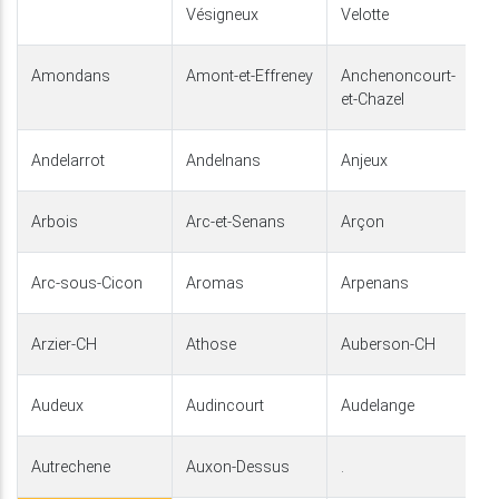
Vésigneux
Velotte
Amondans
Amont-et-Effreney
Anchenoncourt-
et-Chazel
Andelarrot
Andelnans
Anjeux
Arbois
Arc-et-Senans
Arçon
Arc-sous-Cicon
Aromas
Arpenans
Arzier-CH
Athose
Auberson-CH
Audeux
Audincourt
Audelange
Autrechene
Auxon-Dessus
.