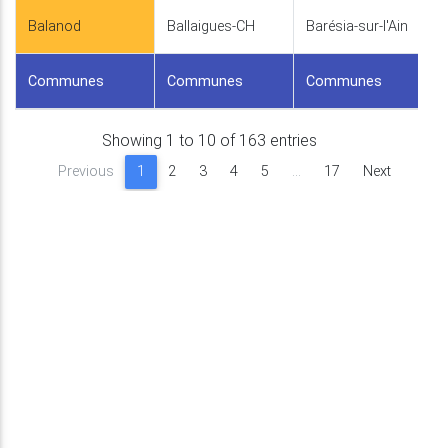
Balanod
Ballaigues-CH
Barésia-sur-l'Ain
Communes
Communes
Communes
Showing 1 to 10 of 163 entries
Previous
1
2
3
4
5
…
17
Next