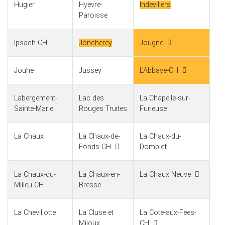
Hugier
Hyèvre-
Indevillers
Paroisse
Ipsach-CH
Joncherey
Jougne
Jouhe
Jussey
L'Abbaye-CH
Labergement-
Lac des
La Chapelle-sur-
Sainte-Marie
Rouges Truites
Furieuse
La Chaux
La Chaux-de-
La Chaux-du-
Fonds-CH
Dombief
La Chaux-du-
La Chaux-en-
La Chaux Neuve
Milieu-CH
Bresse
La Chevillotte
La Cluse et
La Cote-aux-Fees-
Mijoux
CH