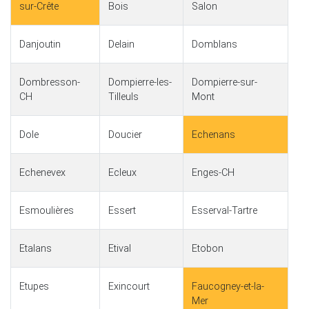
sur-Crête
Bois
Salon
Danjoutin
Delain
Domblans
Dombresson-
Dompierre-les-
Dompierre-sur-
CH
Tilleuls
Mont
Dole
Doucier
Echenans
Echenevex
Ecleux
Enges-CH
Esmoulières
Essert
Esserval-Tartre
Etalans
Etival
Etobon
Etupes
Exincourt
Faucogney-et-la-
Mer