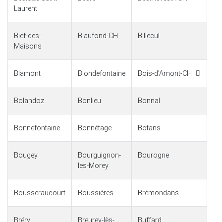
Laurent
Bief-des-
Biaufond-CH
Billecul
Maisons
Blamont
Blondefontaine
Bois-d'Amont-CH
Bolandoz
Bonlieu
Bonnal
Bonnefontaine
Bonnétage
Botans
Bougey
Bourguignon-
Bourogne
les-Morey
Bousseraucourt
Boussières
Brémondans
Bréry
Breurey-lès-
Buffard