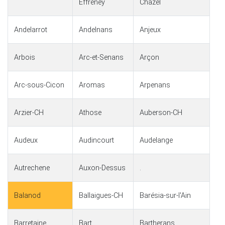
Effreney
Chazel
Andelarrot
Andelnans
Anjeux
Arbois
Arc-et-Senans
Arçon
Arc-sous-Cicon
Aromas
Arpenans
Arzier-CH
Athose
Auberson-CH
Audeux
Audincourt
Audelange
Autrechene
Auxon-Dessus
.
Balanod
Ballaigues-CH
Barésia-sur-l'Ain
Barretaine
Bart
Bartherans