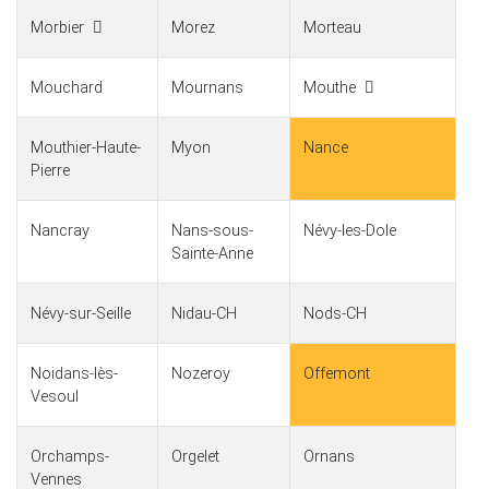
Morbier
Morez
Morteau
Mouchard
Mournans
Mouthe
Mouthier-Haute-
Myon
Nance
Pierre
Nancray
Nans-sous-
Névy-les-Dole
Sainte-Anne
Névy-sur-Seille
Nidau-CH
Nods-CH
Noidans-lès-
Nozeroy
Offemont
Vesoul
Orchamps-
Orgelet
Ornans
Vennes