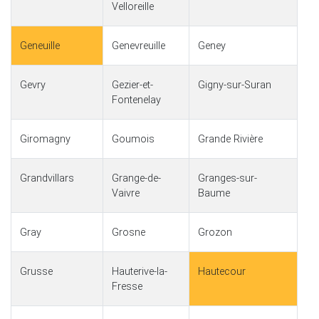
Velloreille
Geneuille
Genevreuille
Geney
Gevry
Gezier-et-
Gigny-sur-Suran
Fontenelay
Giromagny
Goumois
Grande Rivière
Grandvillars
Grange-de-
Granges-sur-
Vaivre
Baume
Gray
Grosne
Grozon
Grusse
Hauterive-la-
Hautecour
Fresse