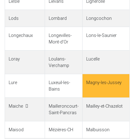
Liesle
Liévans
Lignerolle
Lods
Lombard
Longcochon
Longechaux
Longevilles-
Lons-le-Saunier
Mont-d'Or
Loray
Loulans-
Lucelle
Verchamp
Lure
Luxeuil-les-
Magny-les-Jussey
Bains
Maiche
Mailleroncourt-
Mailley-et-Chazelot
Saint-Pancras
Maisod
Mézières-CH
Malbuisson