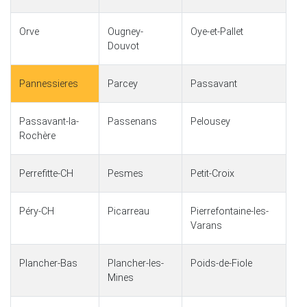
Orve
Ougney-
Oye-et-Pallet
Douvot
Pannessieres
Parcey
Passavant
Passavant-la-
Passenans
Pelousey
Rochère
Perrefitte-CH
Pesmes
Petit-Croix
Péry-CH
Picarreau
Pierrefontaine-les-
Varans
Plancher-Bas
Plancher-les-
Poids-de-Fiole
Mines