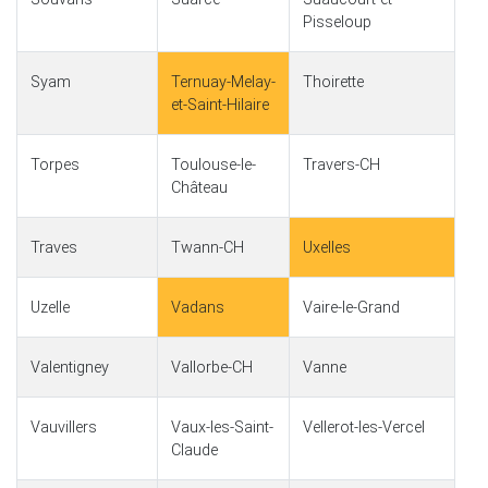
Pisseloup
Syam
Ternuay-Melay-
Thoirette
et-Saint-Hilaire
Torpes
Toulouse-le-
Travers-CH
Château
Traves
Twann-CH
Uxelles
Uzelle
Vadans
Vaire-le-Grand
Valentigney
Vallorbe-CH
Vanne
Vauvillers
Vaux-les-Saint-
Vellerot-les-Vercel
Claude