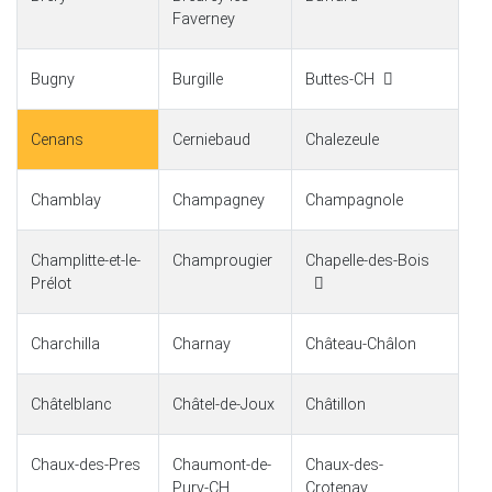
Faverney
Bugny
Burgille
Buttes-CH
Cenans
Cerniebaud
Chalezeule
Chamblay
Champagney
Champagnole
Champlitte-et-le-
Champrougier
Chapelle-des-Bois
Prélot
Charchilla
Charnay
Château-Châlon
Châtelblanc
Châtel-de-Joux
Châtillon
Chaux-des-Pres
Chaumont-de-
Chaux-des-
Pury-CH
Crotenay