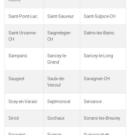
Saint-Point-Lac
Saint-Sauveur
Saint-Sulpice-CH
Saint-Ursanne-
Saignelegier-
Salins-les-Bains
CH
CH
Sampans
Sancey-le-
Sancey-le-Long
Grand
Saugeot
Saulx-de-
Savagnier-CH
Vesoul
Scey-en-Varais
Septmoncel
Servance
Sirod
Sochaux
Sorans-les-Breurey
Souvans
Suarce
Suaucourt-et-