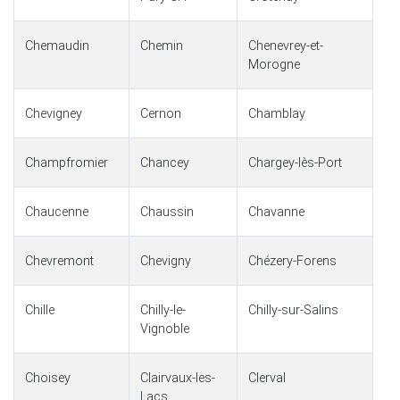
Chemaudin
Chemin
Chenevrey-et-
Morogne
Chevigney
Cernon
Chamblay
Champfromier
Chancey
Chargey-lès-Port
Chaucenne
Chaussin
Chavanne
Chevremont
Chevigny
Chézery-Forens
Chille
Chilly-le-
Chilly-sur-Salins
Vignoble
Choisey
Clairvaux-les-
Clerval
Lacs