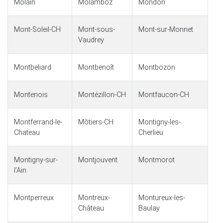
Molain
Molamboz
Mondon
Mont-Soleil-CH
Mont-sous-
Mont-sur-Monnet
Vaudrey
Montbeliard
Montbenoît
Montbozon
Montenois
Montézillon-CH
Montfaucon-CH
Montferrand-le-
Môtiers-CH
Montigny-les-
Chateau
Cherlieu
Montigny-sur-
Montjouvent
Montmorot
lʼAin
Montperreux
Montreux-
Montureux-les-
Château
Baulay