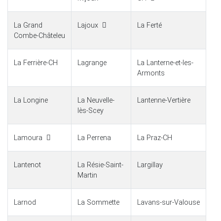
La Grand
Lajoux
La Ferté
Combe-Châteleu
La Ferrière-CH
Lagrange
La Lanterne-et-les-
Armonts
La Longine
La Neuvelle-
Lantenne-Vertière
lès-Scey
Lamoura
La Perrena
La Praz-CH
Lantenot
La Résie-Saint-
Largillay
Martin
Larnod
La Sommette
Lavans-sur-Valouse