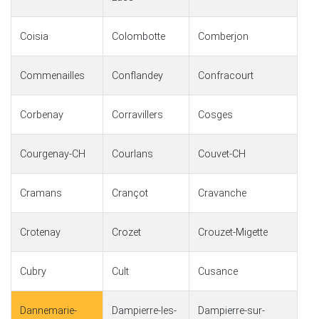
Coisia
Colombotte
Comberjon
Commenailles
Conflandey
Confracourt
Corbenay
Corravillers
Cosges
Courgenay-CH
Courlans
Couvet-CH
Cramans
Crançot
Cravanche
Crotenay
Crozet
Crouzet-Migette
Cubry
Cult
Cusance
Dannemarie-
Dampierre-les-
Dampierre-sur-