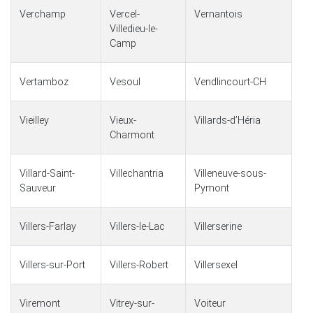
Verchamp
Vercel-
Vernantois
Villedieu-le-
Camp
Vertamboz
Vesoul
Vendlincourt-CH
Vieilley
Vieux-
Villards-dʼHéria
Charmont
Villard-Saint-
Villechantria
Villeneuve-sous-
Sauveur
Pymont
Villers-Farlay
Villers-le-Lac
Villerserine
Villers-sur-Port
Villers-Robert
Villersexel
Viremont
Vitrey-sur-
Voiteur