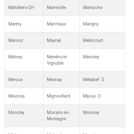
Malvilliers-CH
Mamirolle
Mantoche
Mantry
Marchaux
Marigny
Marnoz
Maynal
Melincourt
Mélisey
Ménétru-le-
Menotey
Vignoble
Meroux
Mesnay
Metabief
Meussia
Mignovillard
Mijoux
Moncley
Moirans-en-
Moissey
Montagne