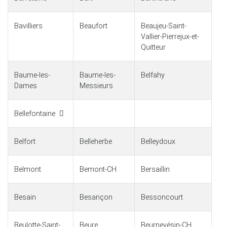
Bavilliers
Beaufort
Beaujeu-Saint-
Vallier-Pierrejux-et-
Quitteur
Baume-les-
Baume-les-
Belfahy
Dames
Messieurs
Bellefontaine
Belfort
Belleherbe
Belleydoux
Belmont
Bemont-CH
Bersaillin
Besain
Besançon
Bessoncourt
Beulotte-Saint-
Beure
Beurnevésin-CH