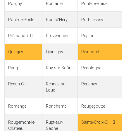
Poligny
Pontarlier
Pont-de-Roide
Pont-de-Poitte
Pont-dʼHéry
Port-Lesney
Prémanon
Provenchère
Pupillin
Quingey
Quintigny
Raincourt
Rang
Ray-sur-Saône
Recologne
Renan-CH
Rennes-sur-
Reugney
Loue
Romange
Ronchamp
Rougegoutte
Rougemont-le-
Rupt-sur-
Sainte-Croix-CH
Château
Saône