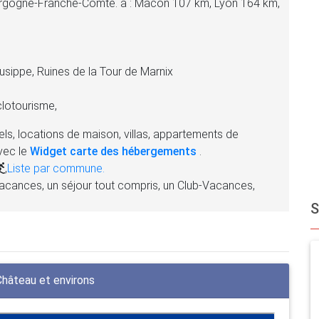
urgogne-Franche-Comté. à : Mâcon 107 km, Lyon 164 km,
usippe, Ruines de la Tour de Marnix
lotourisme,
ls, locations de maison, villas, appartements de
vec le
Widget carte des hébergements
.
,
Liste par commune.
acances, un séjour tout compris, un Club-Vacances,
hâteau et environs