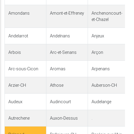
Amondans
Amont-et-Effreney
Anchenoncourt-
et-Chazel
Andelarrot
Andelnans
Anjeux
Arbois
Arc-et-Senans
Arçon
Arc-sous-Cicon
Aromas
Arpenans
Arzier-CH
Athose
Auberson-CH
Audeux
Audincourt
Audelange
Autrechene
Auxon-Dessus
.