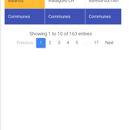
Balanod
Ballaigues-CH
Barésia-sur-l'Ain
Communes
Communes
Communes
Showing 1 to 10 of 163 entries
Previous
1
2
3
4
5
…
17
Next