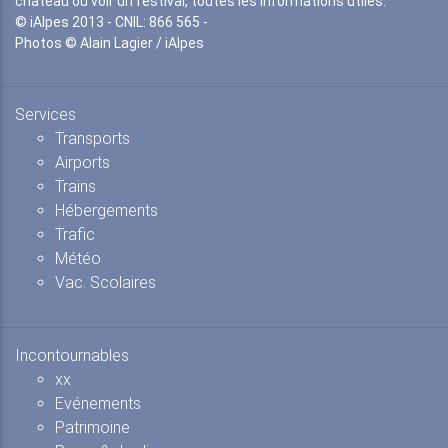
château ou voir un festival, toutes les informations utiles.
© iAlpes 2013 - CNIL: 866 565 -
Photos © Alain Lagier / iAlpes
Services
Transports
Airports
Trains
Hébergements
Trafic
Météo
Vac. Scolaires
Incontournables
xx
Evénements
Patrimoine