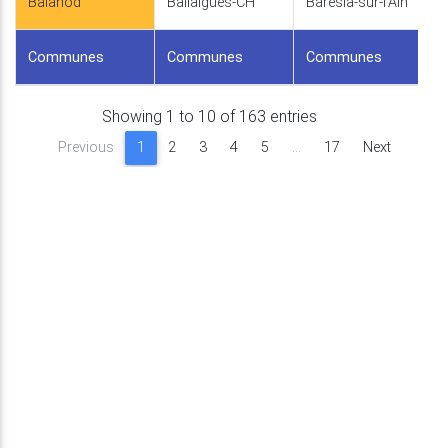
Balanod
Ballaigues-CH
Barésia-sur-l'Ain
Communes
Communes
Communes
Showing 1 to 10 of 163 entries
Previous
1
2
3
4
5
…
17
Next