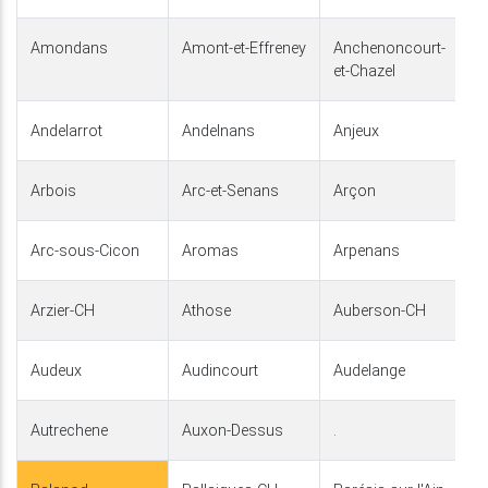
Amondans
Amont-et-Effreney
Anchenoncourt-
et-Chazel
Andelarrot
Andelnans
Anjeux
Arbois
Arc-et-Senans
Arçon
Arc-sous-Cicon
Aromas
Arpenans
Arzier-CH
Athose
Auberson-CH
Audeux
Audincourt
Audelange
Autrechene
Auxon-Dessus
.