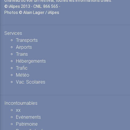
château ou voir un festival, toutes les informations utiles.
© iAlpes 2013 - CNIL: 866 565 -
Photos © Alain Lagier / iAlpes
Services
Transports
Airports
Trains
Hébergements
Trafic
Météo
Vac. Scolaires
Incontournables
xx
Evénements
Patrimoine