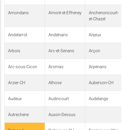
Amondans
Amont-et-Effreney
Anchenoncourt-
et-Chazel
Andelarrot
Andelnans
Anjeux
Arbois
Arc-et-Senans
Arçon
Arc-sous-Cicon
Aromas
Arpenans
Arzier-CH
Athose
Auberson-CH
Audeux
Audincourt
Audelange
Autrechene
Auxon-Dessus
.