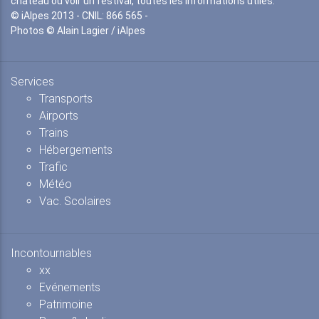
château ou voir un festival, toutes les informations utiles.
© iAlpes 2013 - CNIL: 866 565 -
Photos © Alain Lagier / iAlpes
Services
Transports
Airports
Trains
Hébergements
Trafic
Météo
Vac. Scolaires
Incontournables
xx
Evénements
Patrimoine