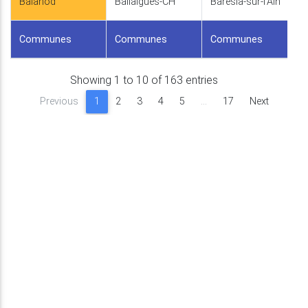
Balanod
Ballaigues-CH
Barésia-sur-l'Ain
Communes
Communes
Communes
Showing 1 to 10 of 163 entries
Previous
1
2
3
4
5
…
17
Next