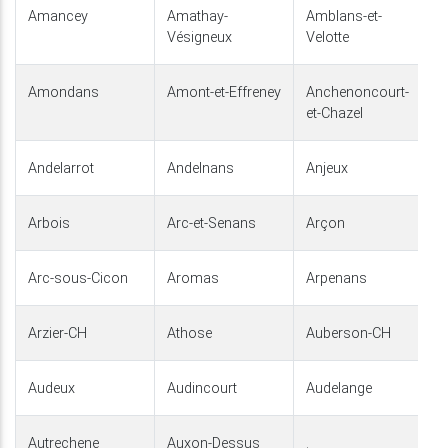
Amancey
Amathay-
Amblans-et-
Vésigneux
Velotte
Amondans
Amont-et-Effreney
Anchenoncourt-
et-Chazel
Andelarrot
Andelnans
Anjeux
Arbois
Arc-et-Senans
Arçon
Arc-sous-Cicon
Aromas
Arpenans
Arzier-CH
Athose
Auberson-CH
Audeux
Audincourt
Audelange
Autrechene
Auxon-Dessus
.