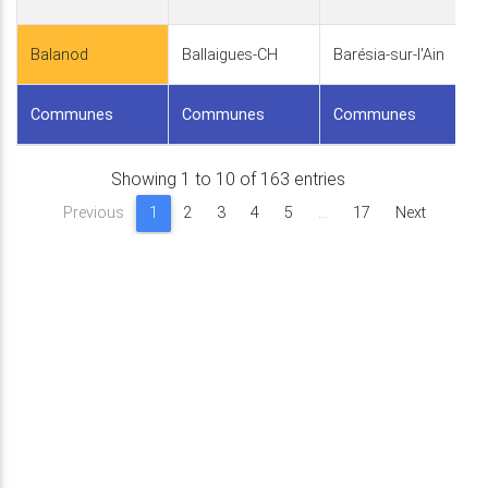
Balanod
Ballaigues-CH
Barésia-sur-l'Ain
Communes
Communes
Communes
Showing 1 to 10 of 163 entries
Previous
1
2
3
4
5
…
17
Next