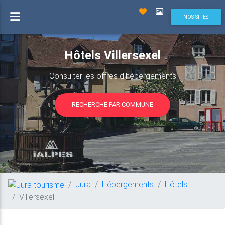
NOS SITES
Hôtels Villersexel
Consulter les offres d'hébergements
RECHERCHE PAR COMMUNE
Jura
Hébergements
Hôtels
Villersexel