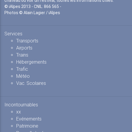
château ou voir un festival, toutes les informations utiles.
© iAlpes 2013 - CNIL: 866 565 -
Photos © Alain Lagier / iAlpes
Services
Transports
Airports
Trains
Hébergements
Trafic
Météo
Vac. Scolaires
Incontournables
xx
Evénements
Patrimoine