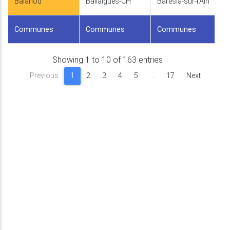
Balanod
Ballaigues-CH
Barésia-sur-l'Ain
Communes
Communes
Communes
Showing 1 to 10 of 163 entries
Previous
1
2
3
4
5
…
17
Next