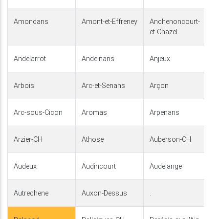
Amondans
Amont-et-Effreney
Anchenoncourt-
et-Chazel
Andelarrot
Andelnans
Anjeux
Arbois
Arc-et-Senans
Arçon
Arc-sous-Cicon
Aromas
Arpenans
Arzier-CH
Athose
Auberson-CH
Audeux
Audincourt
Audelange
Autrechene
Auxon-Dessus
.