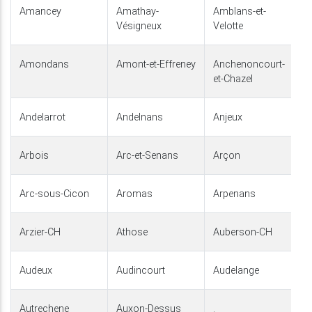
Amancey
Amathay-
Amblans-et-
Vésigneux
Velotte
Amondans
Amont-et-Effreney
Anchenoncourt-
et-Chazel
Andelarrot
Andelnans
Anjeux
Arbois
Arc-et-Senans
Arçon
Arc-sous-Cicon
Aromas
Arpenans
Arzier-CH
Athose
Auberson-CH
Audeux
Audincourt
Audelange
Autrechene
Auxon-Dessus
.