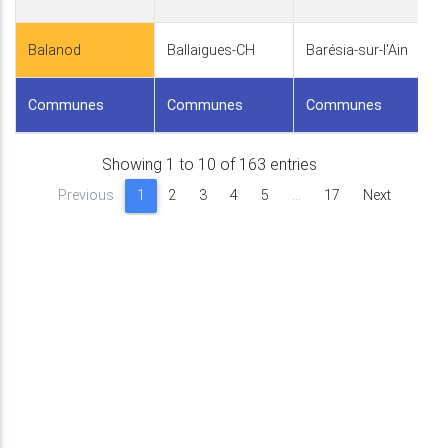
Balanod
Ballaigues-CH
Barésia-sur-l'Ain
Communes
Communes
Communes
Showing 1 to 10 of 163 entries
Previous
1
2
3
4
5
…
17
Next