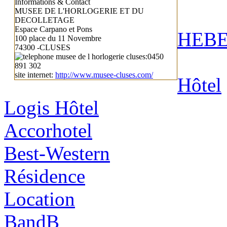
Informations & Contact
MUSEE DE L'HORLOGERIE ET DU
DECOLLETAGE
Espace Carpano et Pons
HEB
100 place du 11 Novembre
74300 -CLUSES
:0450
891 302
site internet:
http://www.musee-cluses.com/
Hôtel
Logis Hôtel
Accorhotel
Best-Western
Résidence
Location
BandB