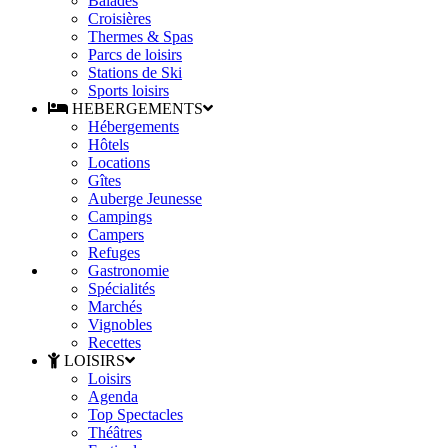
Balades
Croisières
Thermes & Spas
Parcs de loisirs
Stations de Ski
Sports loisirs
HEBERGEMENTS
Hébergements
Hôtels
Locations
Gîtes
Auberge Jeunesse
Campings
Campers
Refuges
Gastronomie
Spécialités
Marchés
Vignobles
Recettes
LOISIRS
Loisirs
Agenda
Top Spectacles
Théâtres