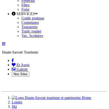
Festivals
Fêtes
Foire
SERVICES
Guide pratique
Communes
Transports
Trafic routier
Vac. Scolaires
Haute-Savoie Tourisme
(current)
Et Aussi
Galerie
Nos Sites
Home
Loisirs
Ski