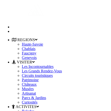
REGIONS
Haute-Savoie
Chablais
Faucigny
Genevois
VISITER
Les Incontournables
Les Grands Rendez-Vous
Circuits touristiques
Patrimoine
Châteaux
Musées
Artisanat
Parcs & Jardins
Curiosités
ACTIVITES