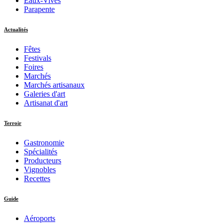
Eaux-Vives
Parapente
Actualités
Fêtes
Festivals
Foires
Marchés
Marchés artisanaux
Galeries d'art
Artisanat d'art
Terroir
Gastronomie
Spécialités
Producteurs
Vignobles
Recettes
Guide
Aéroports