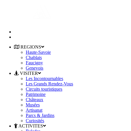
REGIONS
Haute-Savoie
Chablais
Faucigny
Genevois
VISITER
Les Incontournables
Les Grands Rendez-Vous
Circuits touristiques
Patrimoine
Châteaux
Musées
Artisanat
Parcs & Jardins
Curiosités
ACTIVITES