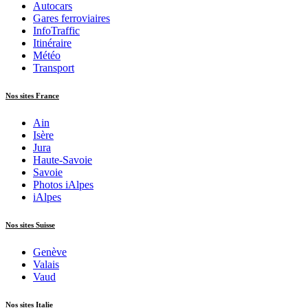
Autocars
Gares ferroviaires
InfoTraffic
Itinéraire
Météo
Transport
Nos sites France
Ain
Isère
Jura
Haute-Savoie
Savoie
Photos iAlpes
iAlpes
Nos sites Suisse
Genève
Valais
Vaud
Nos sites Italie