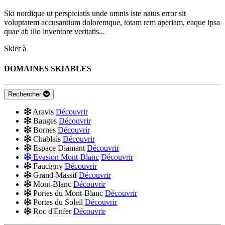
Ski nordique ut perspiciatis unde omnis iste natus error sit
voluptatem accusantium doloremque, totam rem aperiam, eaque ipsa
quae ab illo inventore veritatis...
Skier à
DOMAINES SKIABLES
Rechercher
Aravis
Découvrir
Bauges
Découvrir
Bornes
Découvrir
Chablais
Découvrir
Espace Diamant
Découvrir
Evasion Mont-Blanc
Découvrir
Faucigny
Découvrir
Grand-Massif
Découvrir
Mont-Blanc
Découvrir
Portes du Mont-Blanc
Découvrir
Portes du Soleil
Découvrir
Roc d'Enfer
Découvrir