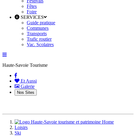
Festivals
Fêtes
Foire
SERVICES
Guide pratique
Communes
Transports
Trafic routier
Vac. Scolaires
Haute-Savoie Tourisme
(current)
Et Aussi
Galerie
Nos Sites
Home
Loisirs
Ski