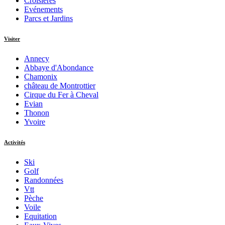
Croisières
Evénements
Parcs et Jardins
Visiter
Annecy
Abbaye d'Abondance
Chamonix
château de Montrottier
Cirque du Fer à Cheval
Evian
Thonon
Yvoire
Activités
Ski
Golf
Randonnées
Vtt
Pèche
Voile
Equitation