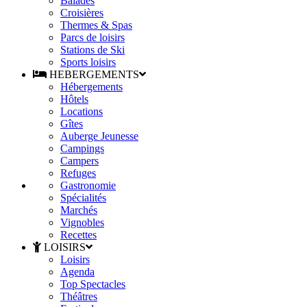
Balades
Croisières
Thermes & Spas
Parcs de loisirs
Stations de Ski
Sports loisirs
HEBERGEMENTS
Hébergements
Hôtels
Locations
Gîtes
Auberge Jeunesse
Campings
Campers
Refuges
Gastronomie
Spécialités
Marchés
Vignobles
Recettes
LOISIRS
Loisirs
Agenda
Top Spectacles
Théâtres