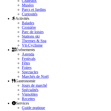
Châteaux
Musées
Parcs et Jardins
Curiosités
Activités
Balades
Croisière
Parc de loisirs
Stations ski
Thermes & Spa
Vtt-Cyclisme
Événements
Agenda
Festivals
Fêtes
Foires
Spectacles
Marchés de Noël
Gastronomie
Jours de marché
Spécialités
Vignobles
Recettes
Services
Guide pratique