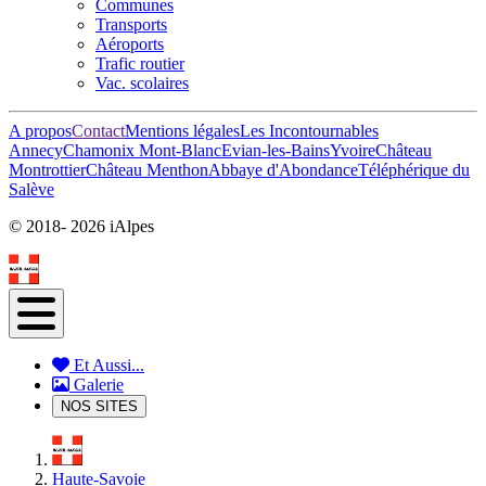
Communes
Transports
Aéroports
Trafic routier
Vac. scolaires
A propos
Contact
Mentions légales
Les Incontournables
Annecy
Chamonix Mont-Blanc
Evian-les-Bains
Yvoire
Château
Montrottier
Château Menthon
Abbaye d'Abondance
Téléphérique du
Salève
© 2018-
2026 iAlpes
Et Aussi...
Galerie
NOS SITES
Haute-Savoie