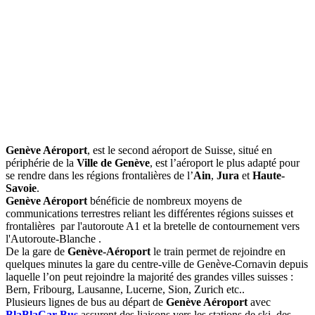
Genève Aéroport
, est le second aéroport de Suisse, situé en
périphérie de la
Ville de Genève
, est l’aéroport le plus adapté pour
se rendre dans les régions frontalières de l’
Ain
,
Jura
et
Haute-
Savoie
.
Genève Aéroport
bénéficie de nombreux moyens de
communications terrestres reliant les différentes régions suisses et
frontalières par l'autoroute A1 et la bretelle de contournement vers
l'Autoroute-Blanche .
De la gare de
Genève-Aéroport
le train permet de rejoindre en
quelques minutes la gare du centre-ville de Genève-Cornavin depuis
laquelle l’on peut rejoindre la majorité des grandes villes suisses :
Bern, Fribourg, Lausanne, Lucerne, Sion, Zurich etc..
Plusieurs lignes de bus au départ de
Genève Aéroport
avec
BlaBlaCar Bus
assurent des liaisons vers les stations de ski, des