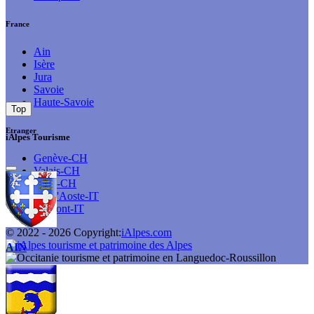
France
Ain
Isère
Jura
Savoie
Haute-Savoie
Top
Etranger
iAlpes Tourisme
Genève-CH
Valais-CH
Vaud-CH
Val d'Aoste-IT
Piémont-IT
© 2022 -
2026
Copyright:
iAlpes.com
AIN