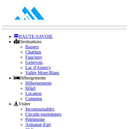
HAUTE-SAVOIE
Destinations
Bauges
Chablais
Faucigny
Genevois
Lac d'Annecy
Vallée Mont-Blanc
Hébergements
Hébergements
Hôtel
Location
Camping
Visiter
Incontournables
Circuits touristiques
Patrimoine
Artisanat d'art