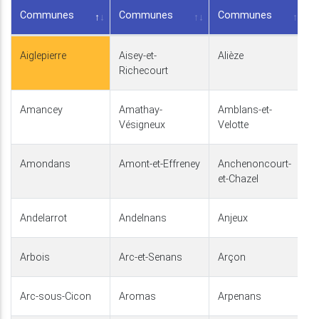
Communes
Communes
Communes
Aiglepierre
Aisey-et-
Alièze
Richecourt
Amancey
Amathay-
Amblans-et-
Vésigneux
Velotte
Amondans
Amont-et-Effreney
Anchenoncourt-
et-Chazel
Andelarrot
Andelnans
Anjeux
Arbois
Arc-et-Senans
Arçon
Arc-sous-Cicon
Aromas
Arpenans