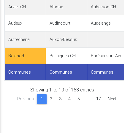
Arzier-CH
Athose
Auberson-CH
Audeux
Audincourt
Audelange
Autrechene
Auxon-Dessus
.
Balanod
Ballaigues-CH
Barésia-sur-l'Ain
Communes
Communes
Communes
Showing 1 to 10 of 163 entries
Previous
1
2
3
4
5
…
17
Next