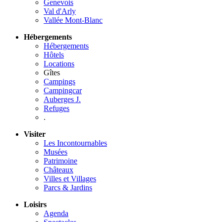
Genevois
Val d'Arly
Vallée Mont-Blanc
Hébergements
Hébergements
Hôtels
Locations
Gîtes
Campings
Campingcar
Auberges J.
Refuges
.
Visiter
Les Incontournables
Musées
Patrimoine
Châteaux
Villes et Villages
Parcs & Jardins
Loisirs
Agenda