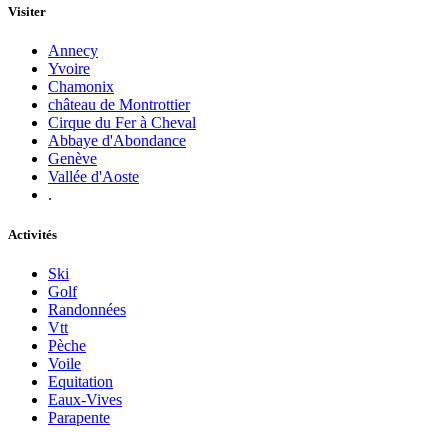
Visiter
Annecy
Yvoire
Chamonix
château de Montrottier
Cirque du Fer à Cheval
Abbaye d'Abondance
Genève
Vallée d'Aoste
.
Activités
Ski
Golf
Randonnées
Vtt
Pèche
Voile
Equitation
Eaux-Vives
Parapente