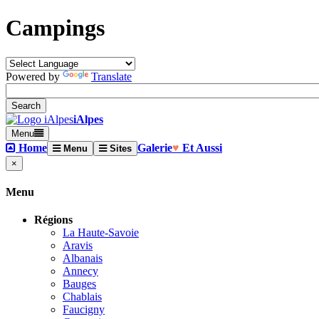
Campings
Powered by
Translate
iAlpes
Menu
Home
Galerie
♥
Et Aussi
Menu
Sites
×
Menu
Régions
La Haute-Savoie
Aravis
Albanais
Annecy
Bauges
Chablais
Faucigny