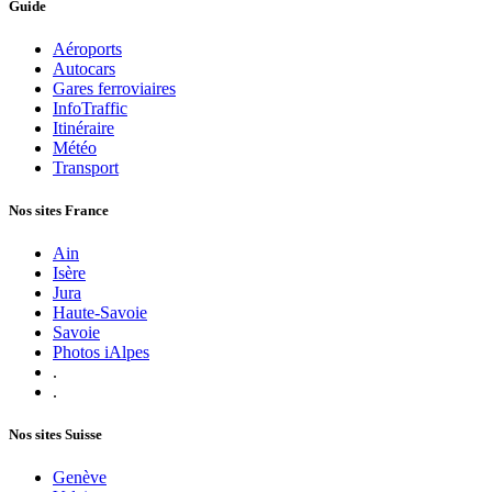
Guide
Aéroports
Autocars
Gares ferroviaires
InfoTraffic
Itinéraire
Météo
Transport
Nos sites France
Ain
Isère
Jura
Haute-Savoie
Savoie
Photos iAlpes
.
.
Nos sites Suisse
Genève