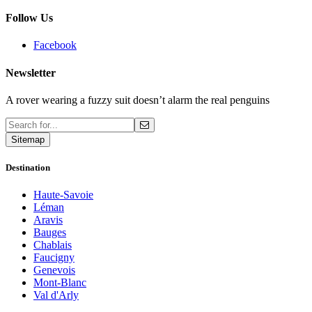
Follow Us
Facebook
Newsletter
A rover wearing a fuzzy suit doesn’t alarm the real penguins
Sitemap
Destination
Haute-Savoie
Léman
Aravis
Bauges
Chablais
Faucigny
Genevois
Mont-Blanc
Val d'Arly