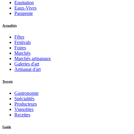
Equitation
Eaux-Vives
Parapente
Actualités
Fêtes
Festivals
Foires
Marchés
Marchés artisanaux
Galeries d'art
Artisanat d'art
Terroir
Gastronomie
Spécialités
Producteurs
Vignobles
Recettes
Guide