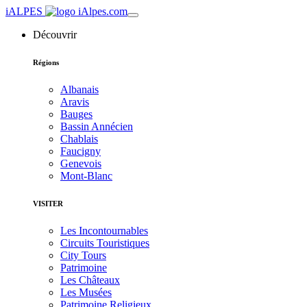
iALPES
Découvrir
Régions
Albanais
Aravis
Bauges
Bassin Annécien
Chablais
Faucigny
Genevois
Mont-Blanc
VISITER
Les Incontournables
Circuits Touristiques
City Tours
Patrimoine
Les Châteaux
Les Musées
Patrimoine Religieux