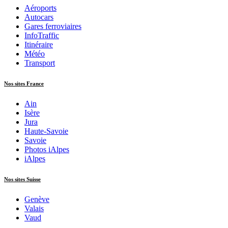
Aéroports
Autocars
Gares ferroviaires
InfoTraffic
Itinéraire
Météo
Transport
Nos sites France
Ain
Isère
Jura
Haute-Savoie
Savoie
Photos iAlpes
iAlpes
Nos sites Suisse
Genève
Valais
Vaud