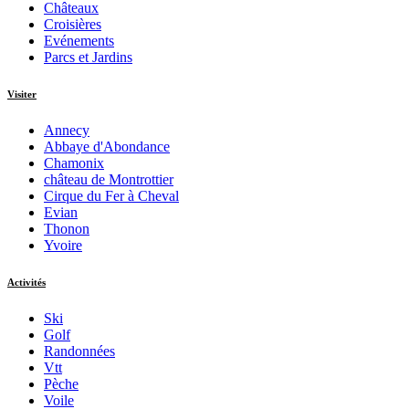
Châteaux
Croisières
Evénements
Parcs et Jardins
Visiter
Annecy
Abbaye d'Abondance
Chamonix
château de Montrottier
Cirque du Fer à Cheval
Evian
Thonon
Yvoire
Activités
Ski
Golf
Randonnées
Vtt
Pèche
Voile