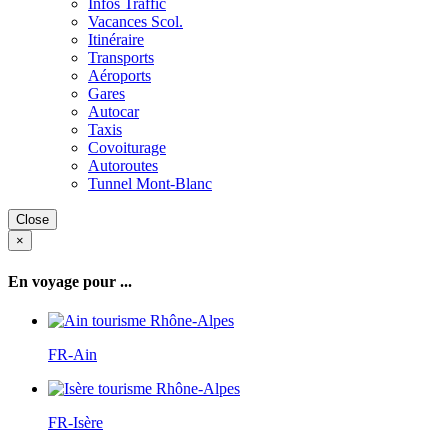
Infos Traffic
Vacances Scol.
Itinéraire
Transports
Aéroports
Gares
Autocar
Taxis
Covoiturage
Autoroutes
Tunnel Mont-Blanc
Close
×
En voyage pour ...
FR-Ain
FR-Isère