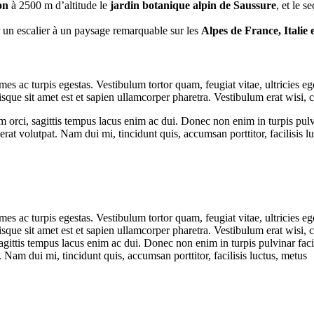
on
à 2500 m d’altitude le
jardin botanique alpin de Saussure
, et le 
r un escalier à un paysage remarquable sur les
Alpes de France, Italie 
mes ac turpis egestas. Vestibulum tortor quam, feugiat vitae, ultricies e
uisque sit amet est et sapien ullamcorper pharetra. Vestibulum erat wisi
rci, sagittis tempus lacus enim ac dui. Donec non enim in turpis pulvina
at volutpat. Nam dui mi, tincidunt quis, accumsan porttitor, facilisis l
mes ac turpis egestas. Vestibulum tortor quam, feugiat vitae, ultricies e
uisque sit amet est et sapien ullamcorper pharetra. Vestibulum erat wis
gittis tempus lacus enim ac dui. Donec non enim in turpis pulvinar facili
Nam dui mi, tincidunt quis, accumsan porttitor, facilisis luctus, metus