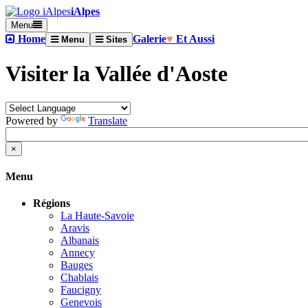
iAlpes
Menu
Home
Galerie
♥
Et Aussi
Menu
Sites
Visiter la Vallée d'Aoste
Powered by
Translate
×
Menu
Régions
La Haute-Savoie
Aravis
Albanais
Annecy
Bauges
Chablais
Faucigny
Genevois