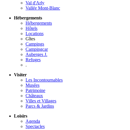
Val d'Arly
Vallée Mont-Blanc
Hébergements
Hébergements
Hôtels
Locations
Gîtes
Campings
Campingcar
Auberges J.
Refuges
.
Visiter
Les Incontournables
Musées
Patrimoine
Châteaux
Villes et Villages
Parcs & Jardins
Loisirs
Agenda
Spectacles