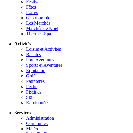
Festivals
Fêtes
Foires
Gastronomie
Les Marchés
Marchés de Noël
Thermes-Spa
Activités
Loisirs et Activités
Balades
Parc Aventures
Sports et Aventures
Equitation
Golf
Patinoires
Pèche
Piscines
Ski
Randonnées
Services
Administration
Communes
Météo