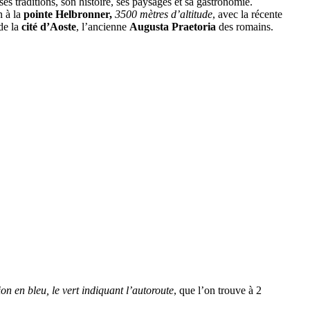
ses traditions, son histoire, ses paysages et sa gastronomie.
n à la
pointe Helbronner,
3500 mètres d’altitude
, avec la récente
 de la
cité d’Aoste
, l’ancienne
Augusta Praetoria
des romains.
ion en bleu, le vert indiquant l’autoroute
, que l’on trouve à 2