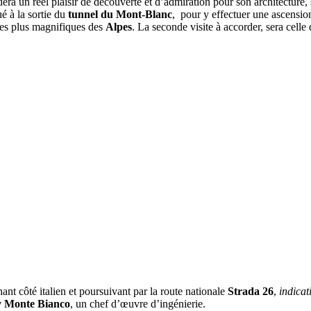
dera un réel plaisir de découverte et d’admiration pour son architecture, 
ué à la sortie du
tunnel du Mont-Blanc
, pour y effectuer une ascensio
es plus magnifiques des
Alpes
. La seconde visite à accorder, sera celle
ant côté italien et poursuivant par la route nationale
Strada 26
,
indicat
 Monte Bianco
, un chef d’œuvre d’ingénierie.