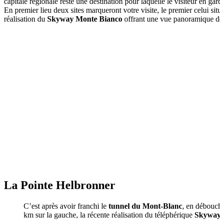
capitale régionale reste une destination pour laquelle le visiteur en gar
En premier lieu deux sites marqueront votre visite, le premier celui sit
réalisation du
Skyway Monte Bianco
offrant une vue panoramique d
La Pointe Helbronner
C’est après avoir franchi le
tunnel du Mont-Blanc
, en débouch
km sur la gauche, la récente réalisation du téléphérique
Skyway