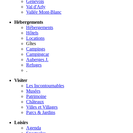
Genevois
Val d'Arly
Vallée Mont-Blanc
Hébergements
Hébergements
Hôtels
Locations
Gîtes
Campings
Campingcar
Auberges J.
Refuges
.
Visiter
Les Incontournables
Musées
Patrimoine
Châteaux
Villes et Villages
Parcs & Jardins
Loisirs
Agenda