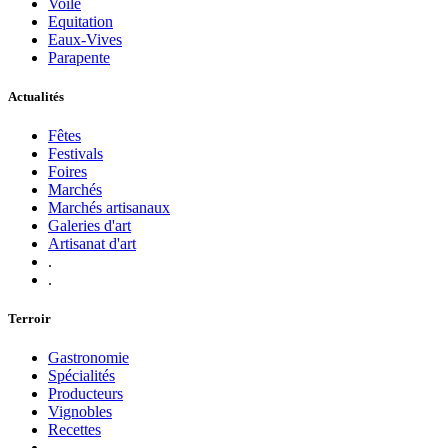
Voile
Equitation
Eaux-Vives
Parapente
Actualités
Fêtes
Festivals
Foires
Marchés
Marchés artisanaux
Galeries d'art
Artisanat d'art
.
.
Terroir
Gastronomie
Spécialités
Producteurs
Vignobles
Recettes
.