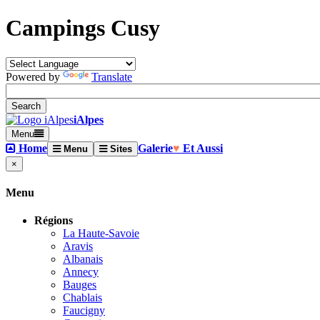
Campings Cusy
Powered by
Translate
iAlpes
Menu
Home
Galerie
♥
Et Aussi
Menu
Sites
×
Menu
Régions
La Haute-Savoie
Aravis
Albanais
Annecy
Bauges
Chablais
Faucigny