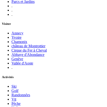
Parcs et Jardins
.
.
.
Visiter
Annecy
Yvoire
Chamonix
château de Montrottier
Cirque du Fer à Cheval
Abbaye d'Abondance
Genève
Vallée d'Aoste
.
Activités
Ski
Golf
Randonnées
Vtt
Pèche