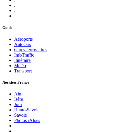
.
.
.
Guide
Aéroports
Autocars
Gares ferroviaires
InfoTraffic
Itinéraire
Météo
Transport
Nos sites France
Ain
Isère
Jura
Haute-Savoie
Savoie
Photos iAlpes
.
.