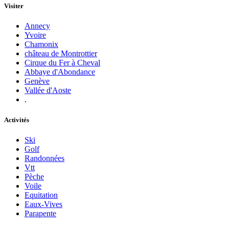
Visiter
Annecy
Yvoire
Chamonix
château de Montrottier
Cirque du Fer à Cheval
Abbaye d'Abondance
Genève
Vallée d'Aoste
.
Activités
Ski
Golf
Randonnées
Vtt
Pèche
Voile
Equitation
Eaux-Vives
Parapente