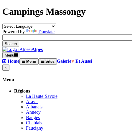
Campings Massongy
Powered by
Translate
iAlpes
Menu
Home
Galerie
♥
Et Aussi
Menu
Sites
×
Menu
Régions
La Haute-Savoie
Aravis
Albanais
Annecy
Bauges
Chablais
Faucigny