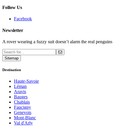
Follow Us
Facebook
Newsletter
A rover wearing a fuzzy suit doesn’t alarm the real penguins
Sitemap
Destination
Haute-Savoie
Léman
Aravis
Bauges
Chablais
Faucigny
Genevois
Mont-Blanc
Val d'Arly