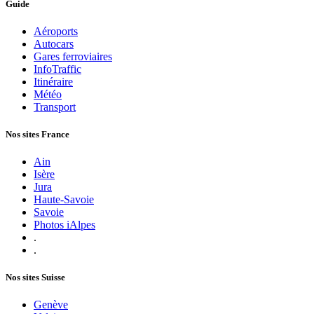
Guide
Aéroports
Autocars
Gares ferroviaires
InfoTraffic
Itinéraire
Météo
Transport
Nos sites France
Ain
Isère
Jura
Haute-Savoie
Savoie
Photos iAlpes
.
.
Nos sites Suisse
Genève