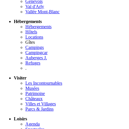
Genevois
Val d'Arly
Vallée Mont-Blanc
Hébergements
Hébergements
Hôtels
Locations
Gîtes
Campings
Campingcar
Auberges J.
Refuges
.
Visiter
Les Incontournables
Musées
Patrimoine
Châteaux
Villes et Villages
Parcs & Jardins
Loisirs
Agenda